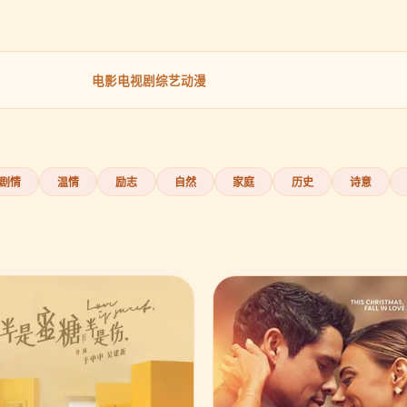
电影
电视剧
综艺
动漫
剧情
温情
励志
自然
家庭
历史
诗意