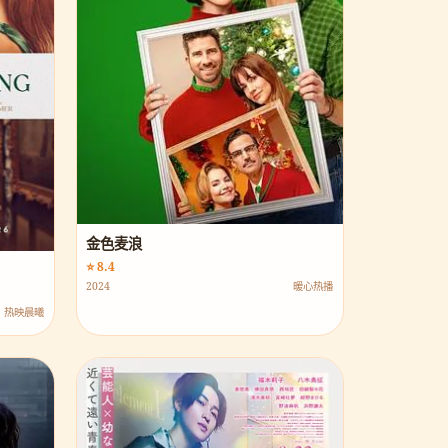
金色麦浪
⭐ 8.4
2024
暖心热播
热映晨曦