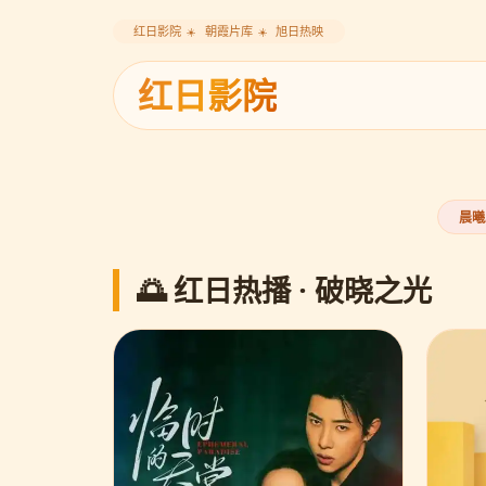
红日影院
朝霞片库
旭日热映
红日影院
‹
晨曦
🌅 红日热播 · 破晓之光