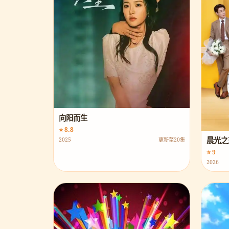
向阳而生
⭐ 8.8
晨光之
2025
更新至20集
⭐ 9
2026