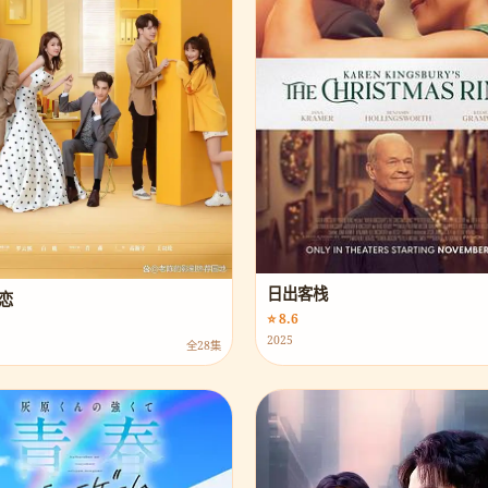
日出客栈
恋
⭐ 8.6
2025
全28集