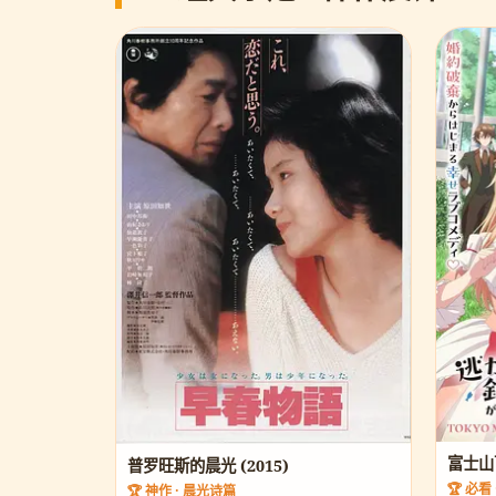
富士山下
普罗旺斯的晨光 (2015)
🏆 必看
🏆 神作 · 晨光诗篇