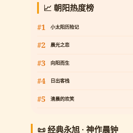
📈 朝阳热度榜
#1
小太阳历险记
#2
晨光之恋
#3
向阳而生
#4
日出客栈
#5
清晨的欢笑
📜 经典永旭 · 神作晨钟