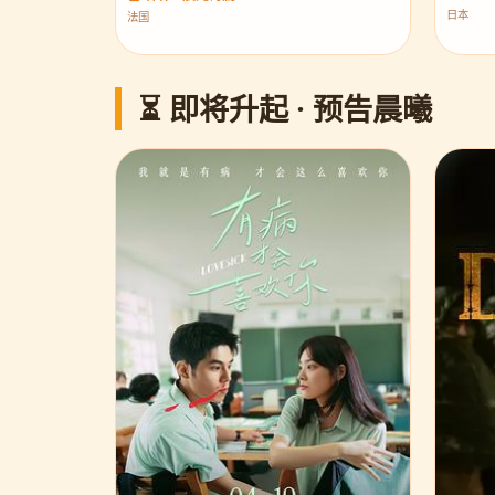
日本
法国
⏳ 即将升起 · 预告晨曦