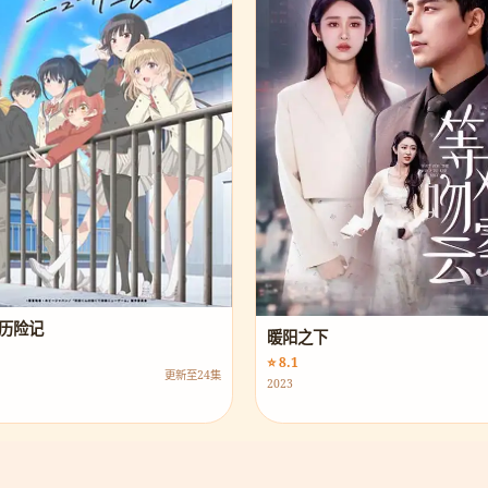
历险记
暖阳之下
⭐ 8.1
更新至24集
2023